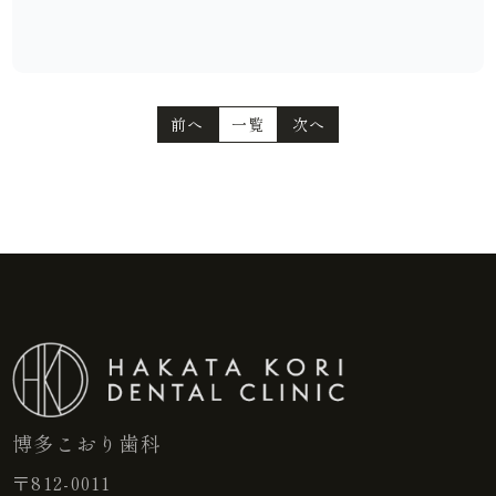
前へ
一覧
次へ
博多こおり歯科
〒812-0011