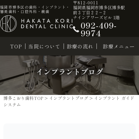
〒812-0011
福岡県福岡市博多区博多駅
福岡市博多区の歯科・インプラント・
審美歯科・口腔外科・義歯
前３丁目２２−２
ナインアワーズビル 1階
092-409-
9974
TOP
当院について
診療の流れ
診療メニュー
インプラントブログ
博多こおり歯科TOP
>
インプラントブログ
>
インプラント ガイド
システム