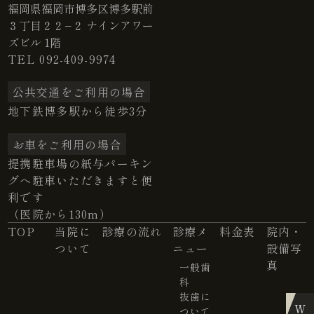
福岡県福岡市博多区博多駅前
３丁目２２−２ ナインアワー
ズビル 1階
TEL
092-409-9974
公共交通をご利用の場合
地下鉄博多駅から徒歩3分
お車をご利用の場合
提携駐車場の紙与パーキン
グへ駐車いただきますと便
利です
（医院から130m）
TOP
当院に
診療の流れ
診療メ
料金表
院内・
ついて
ニュー
設備写
真
一般歯
科
抜歯に
ついて