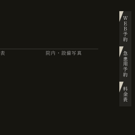
WEB予約
金表
院内・設備写真
急患用予約
料金表