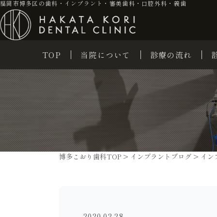
福岡市博多区の歯科・インプラント・審美歯科・口腔外科・義歯
TOP
当院について
診療の流れ
博多こおり歯科TOP
>
インプラントブログ
>
イン
2020.02.28