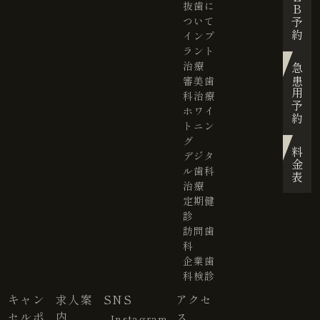
WEB予約
抜歯に
ついて
インプ
ラント
治療
急患用予約
審美歯
科治療
ホワイ
トニン
グ
料金表
デジタ
ル歯科
治療
定期健
診
訪問歯
科
企業歯
科検診
キャン
求人案
SNS
アクセ
セルポ
内
ス
Instagram