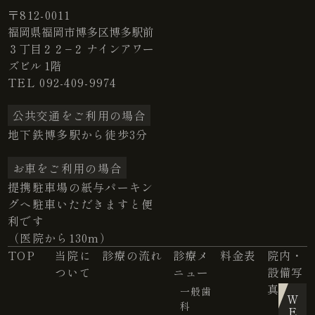
〒812-0011
福岡県福岡市博多区博多駅前
３丁目２２−２ ナインアワー
ズビル 1階
TEL
092-409-9974
公共交通をご利用の場合
地下鉄博多駅から徒歩3分
お車をご利用の場合
提携駐車場の紙与パーキン
グへ駐車いただきますと便
利です
（医院から130m）
TOP
当院に
診療の流れ
診療メ
料金表
院内・
ついて
ニュー
設備写
真
一般歯
科