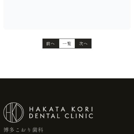
前へ
一覧
次へ
博多こおり歯科