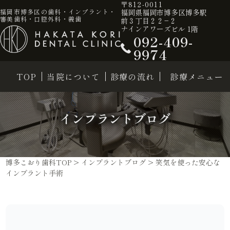
〒812-0011
福岡県福岡市博多区博多駅
福岡市博多区の歯科・インプラント・
審美歯科・口腔外科・義歯
前３丁目２２−２
ナインアワーズビル 1階
092-409-
9974
TOP
当院について
診療の流れ
診療メニュー
インプラントブログ
博多こおり歯科TOP
>
インプラントブログ
>
笑気を使った安心な
インプラント手術