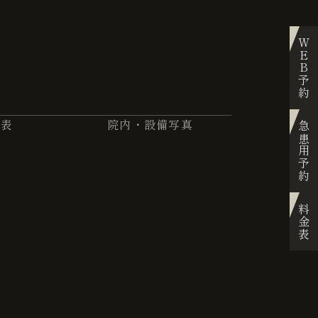
WEB予約
金表
院内・設備写真
急患用予約
料金表