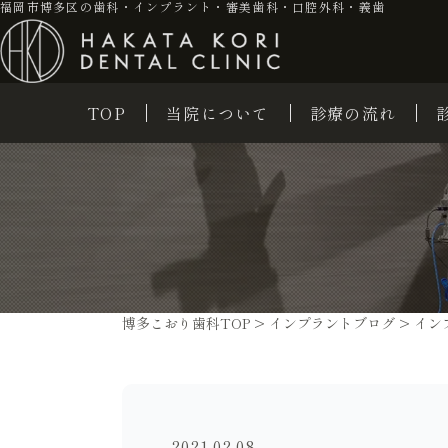
福岡市博多区の歯科・インプラント・審美歯科・口腔外科・義歯
TOP
当院について
診療の流れ
博多こおり歯科TOP
>
インプラントブログ
>
イン
2021.02.08