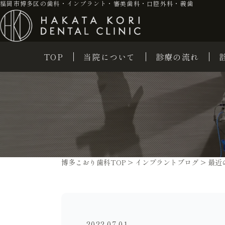
福岡市博多区の歯科・インプラント・審美歯科・口腔外科・義歯
TOP
当院について
診療の流れ
博多こおり歯科TOP
>
インプラントブログ
>
最近
2022.07.01