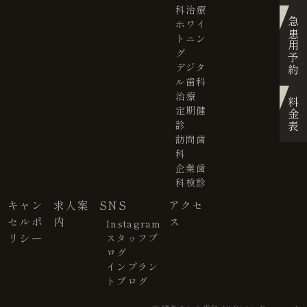
科治療
急患用予約
ホワイ
トニン
グ
デジタ
ル歯科
治療
料金表
定期健
診
訪問歯
科
企業歯
科検診
キャン
求人案
SNS
アクセ
セルポ
内
ス
Instagram
リシー
スタッフブ
ログ
インプラン
トブログ