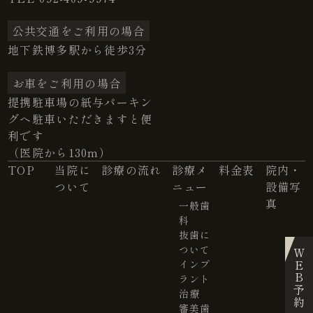
公共交通をご利用の場合
地下鉄博多駅から徒歩3分
お車をご利用の場合
提携駐車場の紙与パーキン
グへ駐車いただきますと便
利です
（医院から130m）
TOP
当院に
診療の流れ
診療メ
料金表
院内・
ついて
ニュー
設備写
真
一般歯
科
抜歯に
ついて
WEB予約
インプ
ラント
治療
審美歯