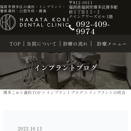
〒812-0011
福岡県福岡市博多区博多駅
福岡市博多区の歯科・インプラント・
審美歯科・口腔外科・義歯
前３丁目２２−２
ナインアワーズビル 1階
092-409-
9974
TOP
当院について
診療の流れ
診療メニュー
インプラントブログ
博多こおり歯科TOP
>
インプラントブログ
>
インプラントの咬合
2023.10.13