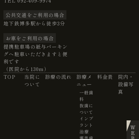
TEL
092-409-9974
公共交通をご利用の場合
地下鉄博多駅から徒歩3分
お車をご利用の場合
提携駐車場の紙与パーキン
グへ駐車いただきますと便
利です
（医院から130m）
TOP
当院に
診療の流れ
診療メ
料金表
院内・
ついて
ニュー
設備写
真
一般歯
科
抜歯に
ついて
インプ
ラント
WEB予約
治療
審美歯