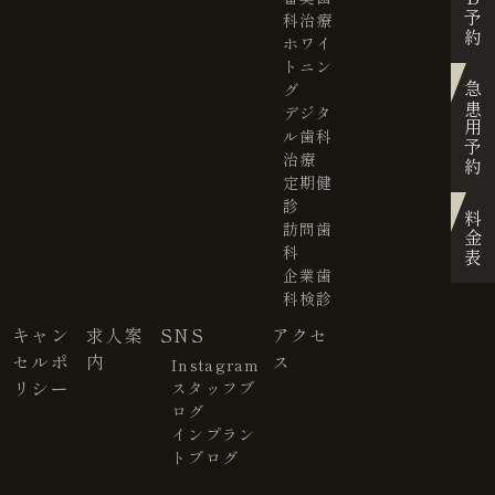
科治療
ホワイ
トニン
グ
急患用予約
デジタ
ル歯科
治療
定期健
診
料金表
訪問歯
科
企業歯
科検診
キャン
求人案
SNS
アクセ
セルポ
内
ス
Instagram
リシー
スタッフブ
ログ
インプラン
トブログ