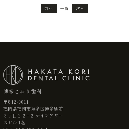
前へ
一覧
次へ
博多こおり歯科
〒812-0011
福岡県福岡市博多区博多駅前
３丁目２２−２ ナインアワー
ズビル 1階