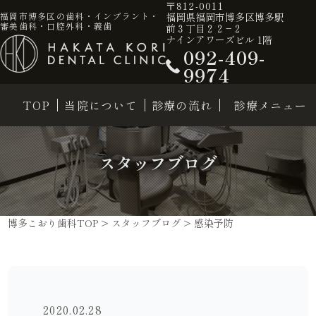
〒812-0011
福岡県福岡市博多区博多駅
福岡市博多区の歯科・インプラント・
審美歯科・口腔外科・義歯
前３丁目２２−２
ナインアワーズビル 1階
092-409-
9974
TOP
当院について
診療の流れ
診療メニュー
スタッフブログ
博多こおり歯科TOP
>
スタッフブログ
>
感染予防
2020.02.28