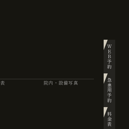
WEB予約
急患用予約
金表
院内・設備写真
料金表