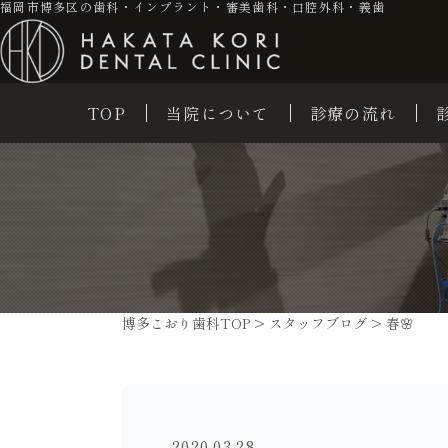
福岡市博多区の歯科・インプラント・審美歯科・口腔外科・義歯
TOP
当院について
診療の流れ
博多こおり歯科TOP
>
スタッフブログ
>
春🌸
2020.03.28