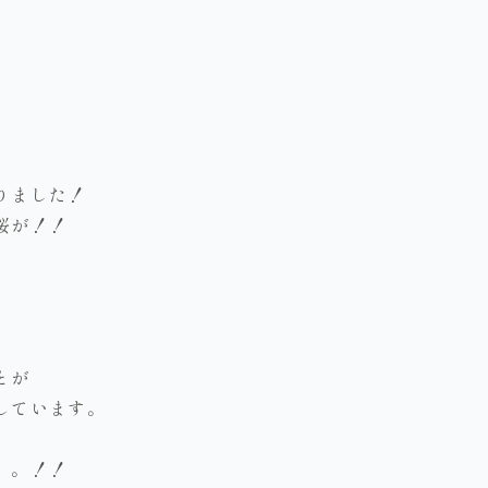
りました！
桜が！！
とが
しています。
。。！！