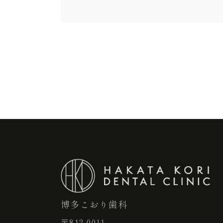
博多こおり歯科
〒812-0011