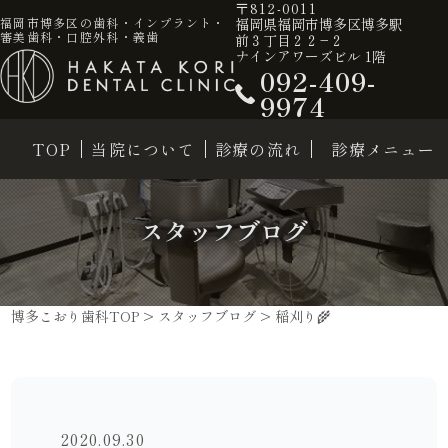
〒812-0011
福岡県福岡市博多区博多駅
福岡市博多区の歯科・インプラント・
審美歯科・口腔外科・義歯
前３丁目２２−２
ナインアワーズビル 1階
092-409-
9974
TOP
当院について
診療の流れ
診療メニュー
スタッフブログ
博多こおり歯科TOP
>
スタッフブログ
>
稲刈り🌾
2020.09.30