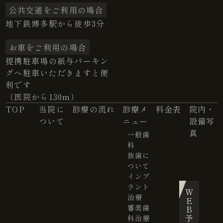
公共交通をご利用の場合
地下鉄博多駅から徒歩3分
お車をご利用の場合
提携駐車場の紙与パーキン
グへ駐車いただきますと便
利です
（医院から130m）
TOP
当院に
診療の流れ
診療メ
料金表
院内・
ついて
ニュー
設備写
真
一般歯
科
抜歯に
ついて
インプ
ラント
WEB予約
治療
審美歯
科治療