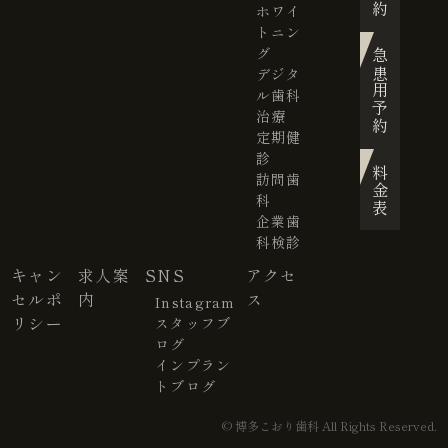
ホワイ
トニン
グ
急患用予約
デジタ
ル歯科
治療
定期健
診
料金表
訪問歯
科
企業歯
科検診
キャン
求人案
SNS
アクセ
セルポ
内
ス
Instagram
リシー
スタッフブ
ログ
インプラン
トブログ
© 博多こおり歯科 All Rights Reserved.