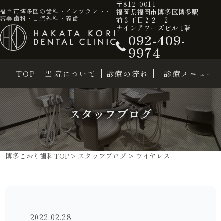
〒812-0011
福岡県福岡市博多区博多駅
福岡市博多区の歯科・インプラント・
審美歯科・口腔外科・義歯
前３丁目２２−２
ナインアワーズビル 1階
092-409-
9974
TOP
当院について
診療の流れ
診療メニュー
スタッフブログ
博多こおり歯科TOP
>
スタッフブログ
>
ワイヤレス
2022.02.28