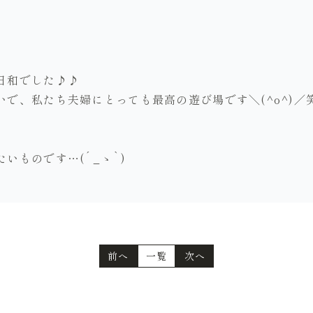
日和でした♪♪
で、私たち夫婦にとっても最高の遊び場です＼(^o^)／
いものです…(´_ゝ`)
前へ
一覧
次へ