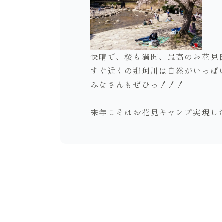
快晴で、桜も満開、最高のお花見
すぐ近くの那珂川は自然がいっぱい
みなさんもぜひっ！！！
来年こそはお花見キャンプ実現した