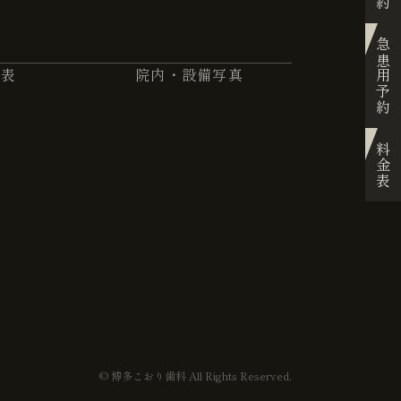
急患用予約
金表
院内・設備写真
料金表
© 博多こおり歯科 All Rights Reserved.