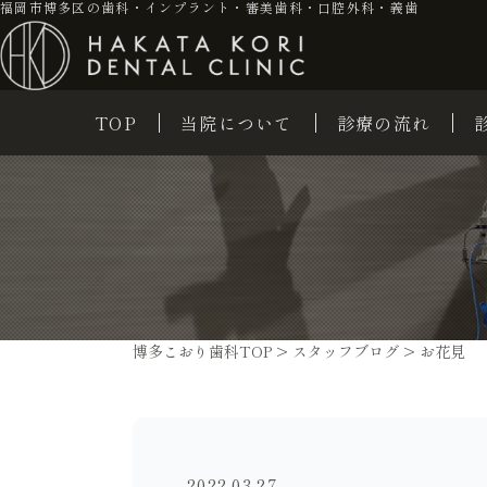
福岡市博多区の歯科・インプラント・審美歯科・口腔外科・義歯
TOP
当院について
診療の流れ
博多こおり歯科TOP
>
スタッフブログ
>
お花見
2022.03.27