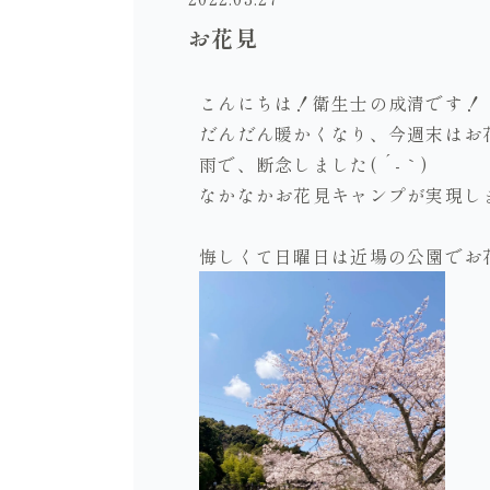
お花見
こんにちは！衛生士の成清です！
だんだん暖かくなり、今週末はお
雨で、断念しました( ´-｀)
なかなかお花見キャンプが実現しませ
悔しくて日曜日は近場の公園でお