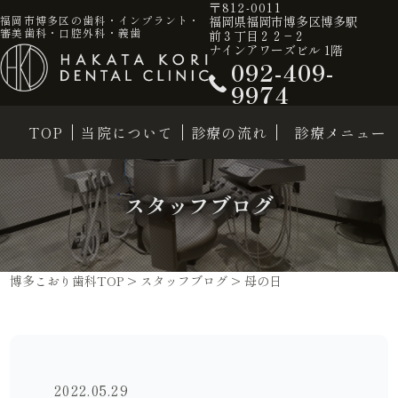
〒812-0011
福岡県福岡市博多区博多駅
福岡市博多区の歯科・インプラント・
審美歯科・口腔外科・義歯
前３丁目２２−２
ナインアワーズビル 1階
092-409-
9974
TOP
当院について
診療の流れ
診療メニュー
スタッフブログ
博多こおり歯科TOP
>
スタッフブログ
>
母の日
2022.05.29