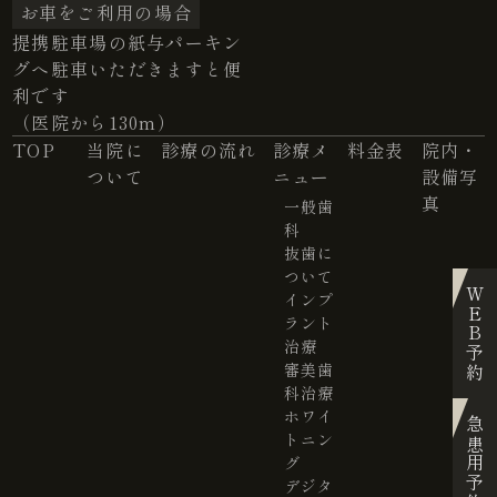
お車をご利用の場合
提携駐車場の紙与パーキン
グへ駐車いただきますと便
利です
（医院から130m）
TOP
当院に
診療の流れ
診療メ
料金表
院内・
ついて
ニュー
設備写
真
一般歯
科
抜歯に
ついて
WEB予約
インプ
ラント
治療
審美歯
科治療
ホワイ
急患用予約
トニン
グ
デジタ