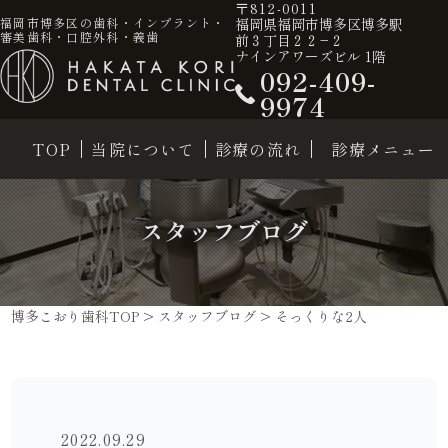
〒812-0011
福岡県福岡市博多区博多駅
福岡市博多区の歯科・インプラント・
審美歯科・口腔外科・義歯
前３丁目２２−２
ナインアワーズビル 1階
092-409-
9974
TOP
当院について
診療の流れ
診療メニュー
スタッフブログ
博多こおり歯科TOP
>
スタッフブログ
>
そっくりな2人
2022.09.29