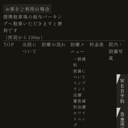
お車をご利用の場合
提携駐車場の紙与パーキン
グへ駐車いただきますと便
利です
（医院から130m）
TOP
当院に
診療の流れ
診療メ
料金表
院内・
ついて
ニュー
設備写
真
一般歯
科
抜歯に
ついて
WEB予約
インプ
ラント
治療
審美歯
科治療
ホワイ
急患用予約
トニン
グ