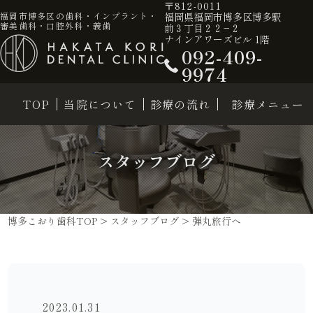
〒812-0011
福岡県福岡市博多区博多駅
福岡市博多区の歯科・インプラント・
審美歯科・口腔外科・義歯
前３丁目２２−２
ナインアワーズビル 1階
092-409-
9974
TOP
当院について
診療の流れ
診療メニュー
スタッフブログ
博多こおり歯科TOP
>
スタッフブログ
>
弾丸旅行へ
2023.01.31