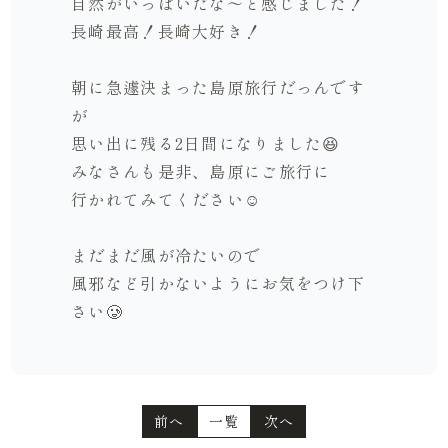
自然がいっぱいだな〜と
感じました！
長崎最高！長崎大好き！
朝に急遽決まった島原旅行だっんです
が
思い出に残る
2
日間になりました
😆
みなさんも是非、島原にご旅行に
行かれてみてください
☺️
まだまだ風が冷たいので
風邪など引かないようにお気をつけ下
さい
🥲
前へ
一覧
次へ