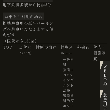
地下鉄博多駅から徒歩3分
お車をご利用の場合
提携駐車場の紙与パーキン
グへ駐車いただきますと便
利です
（医院から130m）
TOP
当院に
診療の流れ
診療メ
料金表
院内・
ついて
ニュー
設備写
真
一般歯
科
WEB予約
抜歯に
ついて
インプ
ラント
治療
審美歯
急患用予約
科治療
ホワイ