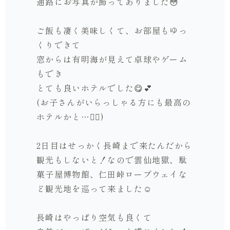
通路にお写真が飾ってありました
😳
ご飯も凄く美味しくて、お部屋もゆっ
くりできて
窓からは有明海が見えて卓球やゲーム
もでき
とても良いホテルでした
😋💕
(
お子さんがいらっしゃる方にも
最高の
ホテルかと
…
👍🏻
)
2
日目はせっかく長崎まで来たんだから
観光もしないと！なので雲仙地獄、駄
菓子屋博物館、仁田峠ロープウェイ
な
ど観光地を巡って来ました
☺️
長崎はやっぱり空気も良くて