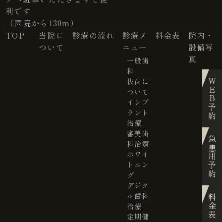
利です
（医院から130m）
TOP
当院に
診療の流れ
診療メ
料金表
院内・
ついて
ニュー
設備写
真
一般歯
科
抜歯に
WEB予約
ついて
インプ
ラント
治療
審美歯
急患用予約
科治療
ホワイ
トニン
グ
デジタ
ル歯科
料金表
治療
定期健