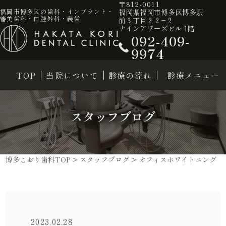
〒812-0011
福岡県福岡市博多区博多駅
福岡市博多区の歯科・インプラント・
審美歯科・口腔外科・義歯
前３丁目２２−２
ナインアワーズビル 1階
092-409-
9974
TOP
当院について
診療の流れ
診療メニュー
スタッフブログ
博多こおり歯科TOP
>
スタッフブログ
>
オフィスホワイトニング
2023.02.28