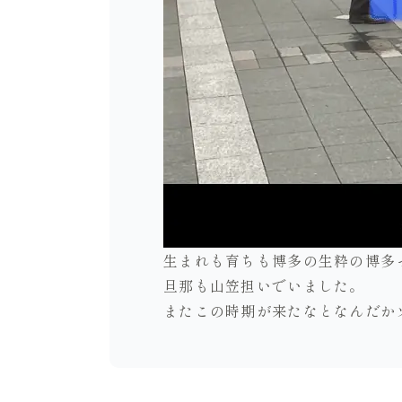
生まれも育ちも博多の生粋の博多
旦那も山笠担いでいました。
またこの時期が来たなとなんだかソ