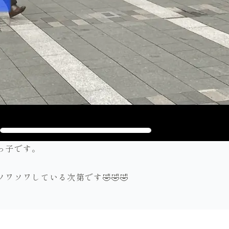
っ子です。
ワソワしている次第です🤣🤣🤣