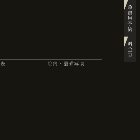
急患用予約
料金表
金表
院内・設備写真