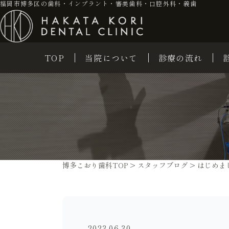
福岡市博多区の歯科・インプラント・審美歯科・口腔外科・義歯
TOP
当院について
診療の流れ
博多こおり歯科TOP
>
スタッフブログ
>
はじめま
2023.06.30