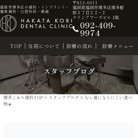
〒812-0011
福岡県福岡市博多区博多駅
福岡市博多区の歯科・インプラント・
審美歯科・口腔外科・義歯
前３丁目２２−２
ナインアワーズビル 1階
092-409-
9974
TOP
当院について
診療の流れ
診療メニュー
スタッフブログ
博多こおり歯科TOP
>
スタッフブログ
>
むし歯になりにくい食べ
物☀️