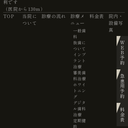
利です
（医院から130m）
TOP
当院に
診療の流れ
診療メ
料金表
院内・
ついて
ニュー
設備写
真
一般歯
科
抜歯に
WEB予約
ついて
インプ
ラント
治療
審美歯
急患用予約
科治療
ホワイ
トニン
グ
デジタ
ル歯科
料金表
治療
定期健
診