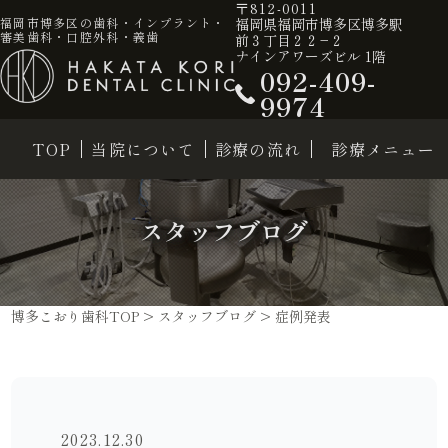
〒812-0011
福岡県福岡市博多区博多駅
福岡市博多区の歯科・インプラント・
審美歯科・口腔外科・義歯
前３丁目２２−２
ナインアワーズビル 1階
092-409-
9974
TOP
当院について
診療の流れ
診療メニュー
スタッフブログ
博多こおり歯科TOP
>
スタッフブログ
>
症例発表
2023.12.30