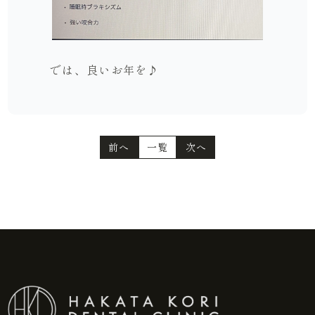
では、良いお年を♪
前へ
一覧
次へ