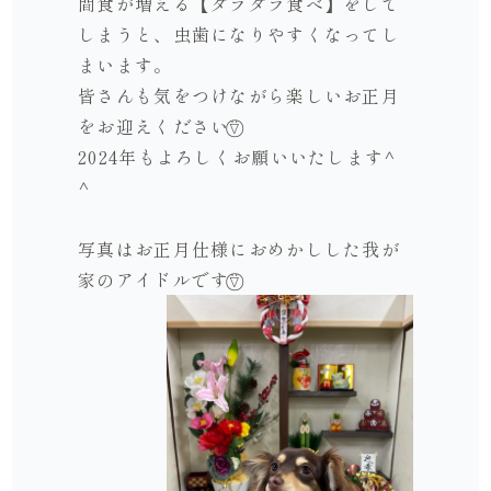
間食が増える【ダラダラ食べ】をして
しまうと、虫歯になりやすくなってし
まいます。
皆さんも気をつけながら楽しいお正月
をお迎えください⍢⃝
2024年もよろしくお願いいたします^
^
写真はお正月仕様におめかしした我が
家のアイドルです⍢⃝