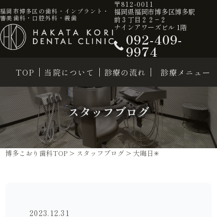
〒812-0011
福岡県福岡市博多区博多駅
福岡市博多区の歯科・インプラント・
審美歯科・口腔外科・義歯
前３丁目２２−２
ナインアワーズビル 1階
092-409-
9974
TOP
当院について
診療の流れ
診療メニュー
スタッフブログ
博多こおり歯科TOP
>
スタッフブログ
>
大晦日✳︎
2023.12.31