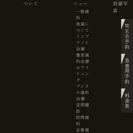
ついて
ニュー
設備写
真
一般歯
科
抜歯に
WEB予約
ついて
インプ
ラント
治療
審美歯
科治療
急患用予約
ホワイ
トニン
グ
デジタ
ル歯科
料金表
治療
定期健
診
訪問歯
科
企業歯