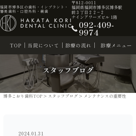
〒812-0011
福岡県福岡市博多区博多駅
福岡市博多区の歯科・インプラント・
審美歯科・口腔外科・義歯
前３丁目２２−２
ナインアワーズビル 1階
092-409-
9974
TOP
当院について
診療の流れ
診療メニュー
スタッフブログ
博多こおり歯科TOP
>
スタッフブログ
>
メンテナンスの重要性
2024.01.31