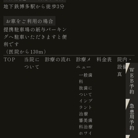
地下鉄博多駅から徒歩3分
お車をご利用の場合
提携駐車場の紙与パーキン
グへ駐車いただきますと便
利です
（医院から130m）
TOP
当院に
診療の流れ
診療メ
料金表
院内・
ついて
ニュー
設備写
WEB予約
真
一般歯
科
抜歯に
ついて
インプ
急患用予約
ラント
治療
審美歯
科治療
ホワイ