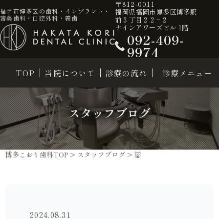
〒812-0011
福岡県福岡市博多区博多駅
福岡市博多区の歯科・インプラント・
審美歯科・口腔外科・義歯
前３丁目２２−２
ナインアワーズビル 1階
092-409-
9974
TOP
当院について
診療の流れ
診療メニュー
スタッフブログ
博多こおり歯科TOP
>
スタッフブログ
>
🐷
2024.08.31