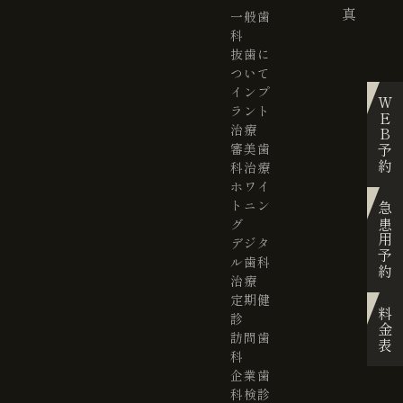
真
一般歯
科
抜歯に
ついて
インプ
WEB予約
ラント
治療
審美歯
科治療
ホワイ
トニン
急患用予約
グ
デジタ
ル歯科
治療
定期健
料金表
診
訪問歯
科
企業歯
科検診