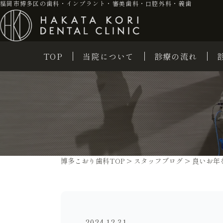
福岡市博多区の歯科・インプラント・審美歯科・口腔外科・義歯
TOP
当院について
診療の流れ
博多こおり歯科TOP
>
スタッフブログ
>
良いお年
2024.12.31