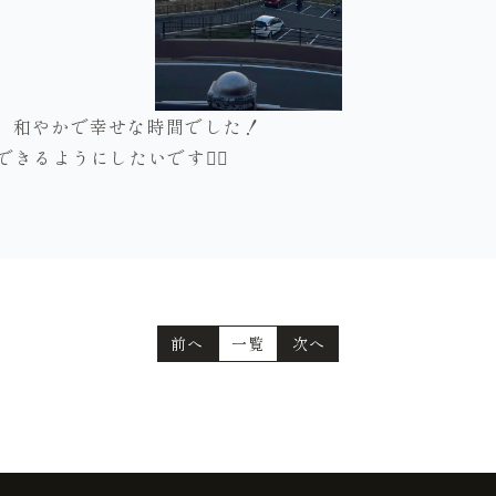
が、和やかで幸せな時間でした！
きるようにしたいです🙂‍↕️
。
前へ
一覧
次へ