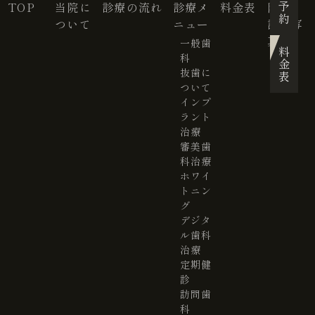
TOP
当院に
診療の流れ
診療メ
料金表
院内・
ついて
ニュー
設備写
真
一般歯
料金表
科
抜歯に
ついて
インプ
ラント
治療
審美歯
科治療
ホワイ
トニン
グ
デジタ
ル歯科
治療
定期健
診
訪問歯
科