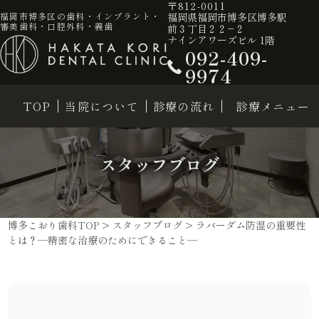
〒812-0011
福岡県福岡市博多区博多駅
福岡市博多区の歯科・インプラント・
審美歯科・口腔外科・義歯
前３丁目２２−２
ナインアワーズビル 1階
092-409-
9974
TOP
当院について
診療の流れ
診療メニュー
スタッフブログ
博多こおり歯科TOP
>
スタッフブログ
>
ラバーダム防湿の重要性
とは？—精密な治療のためにできること—