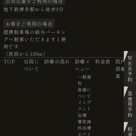
公共交通をご利用の場合
地下鉄博多駅から徒歩3分
お車をご利用の場合
提携駐車場の紙与パーキン
グへ駐車いただきますと便
利です
（医院から130m）
WEB予約
TOP
当院に
診療の流れ
診療メ
料金表
院内・
ついて
ニュー
設備写
真
一般歯
科
抜歯に
急患用予約
ついて
インプ
ラント
治療
審美歯
科治療
料金表
ホワイ