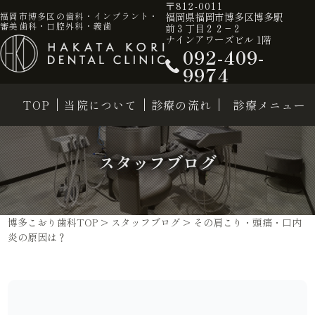
〒812-0011
福岡県福岡市博多区博多駅
福岡市博多区の歯科・インプラント・
審美歯科・口腔外科・義歯
前３丁目２２−２
ナインアワーズビル 1階
092-409-
9974
TOP
当院について
診療の流れ
診療メニュー
スタッフブログ
博多こおり歯科TOP
>
スタッフブログ
>
その肩こり・頭痛・口内
炎の原因は？