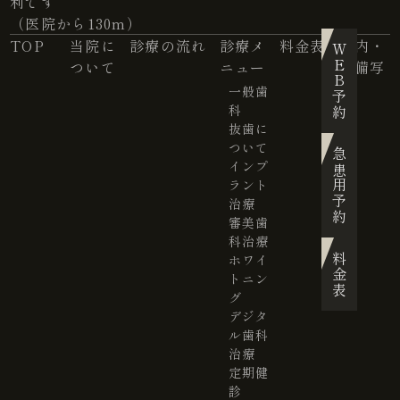
利です
（医院から130m）
TOP
当院に
診療の流れ
診療メ
料金表
院内・
WEB予約
ついて
ニュー
設備写
真
一般歯
科
抜歯に
ついて
急患用予約
インプ
ラント
治療
審美歯
科治療
ホワイ
料金表
トニン
グ
デジタ
ル歯科
治療
定期健
診