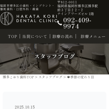
〒812-0011
福岡県福岡市博多区博多駅
福岡市博多区の歯科・インプラント・
審美歯科・口腔外科・義歯
前３丁目２２−２
ナインアワーズビル 1階
092-409-
9974
TOP
当院について
診療の流れ
診療メニュー
スタッフブログ
博多こおり歯科TOP
>
スタッフブログ
>
🍁季節の変わり目
2025.10.15