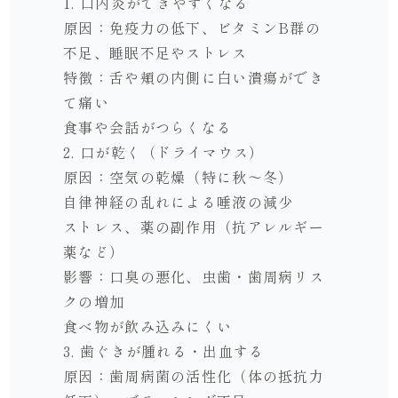
1. 口内炎ができやすくなる
原因：免疫力の低下、ビタミンB群の
不足、睡眠不足やストレス
特徴：舌や頬の内側に白い潰瘍ができ
て痛い
食事や会話がつらくなる
2. 口が乾く（ドライマウス）
原因：空気の乾燥（特に秋〜冬）
自律神経の乱れによる唾液の減少
ストレス、薬の副作用（抗アレルギー
薬など）
影響：口臭の悪化、虫歯・歯周病リス
クの増加
食べ物が飲み込みにくい
3. 歯ぐきが腫れる・出血する
原因：歯周病菌の活性化（体の抵抗力