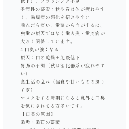
低下）、ブラッシング不足
季節性の要素：秋や春は体が疲れやす
く、歯周病の悪化を招きやすい
噛んだら痛い、歯茎から血が出るは、
虫歯が原因ではなく歯肉炎・歯周病が
大きく関係しています。
4.口臭が強くなる
原因：口の乾燥＋免疫低下
胃腸の不調（秋は消化器系が疲れやす
い）
食生活の乱れ（偏食や甘いものの摂り
すぎ）
マスクをする時期になると意外と口臭
を気にされてる方多いです。
【口臭の原因】
歯垢・歯石の蓄積