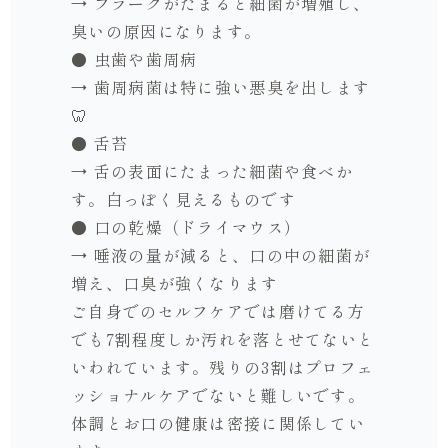
→ プラークがたまると細菌が増殖し、
臭いの原因になります。
● 虫歯や歯周病
→ 歯周病菌は特に強い悪臭を出します
🦷
● 舌苔
→ 舌の表面にたまった細菌や食べか
す。白っぽく見えるものです
● 口の乾燥（ドライマウス）
→ 唾液の量が減ると、口の中の細菌が
増え、口臭が強くなります
ご自身でのセルフケアでは磨けてる方
でも7割程度しか汚れを落とせてないと
いわれています。残りの3割はプロフェ
ッショナルケアでないと難しいです。
体調とお口の健康は密接に関係してい