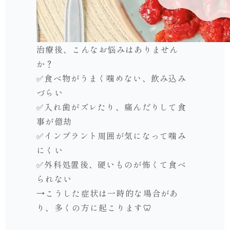
治療後、こんなお悩みはありません
か？
✅食べ物がうまく噛めない、飲み込み
づらい
✅入れ歯がズレたり、痛んだりして食
事が億劫
✅インプラント周囲が気になって噛み
にくい
✅外科処置後、硬いものが怖くて食べ
られない
→こうした症状は一時的な場合があ
り、多くの方に起こります🦷