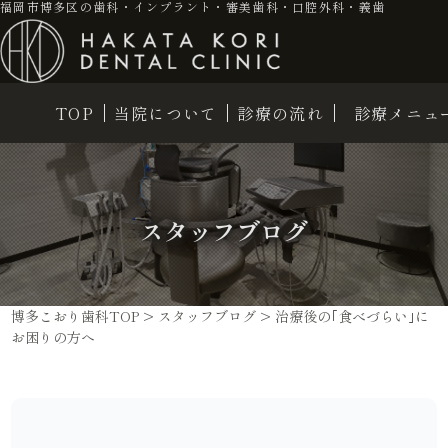
福岡市博多区の歯科・インプラント・審美歯科・口腔外科・義歯
TOP
当院について
診療の流れ
診療メニュ
スタッフブログ
博多こおり歯科TOP
>
スタッフブログ
>
治療後の｢食べづらい｣に
お困りの方へ