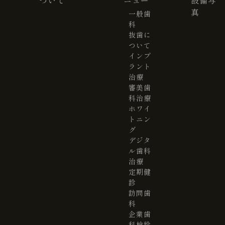
真
一般歯
科
抜歯に
ついて
インプ
ラント
治療
審美歯
科治療
ホワイ
トニン
グ
デジタ
ル歯科
治療
定期健
診
訪問歯
科
企業歯
科検診