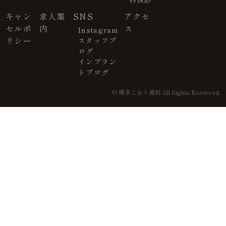
キャン
求人案
SNS
アクセ
セルポ
内
ス
Instagram
リシー
スタッフブ
ログ
インプラン
トブログ
© 博多こおり歯科 All Rights Reserved.