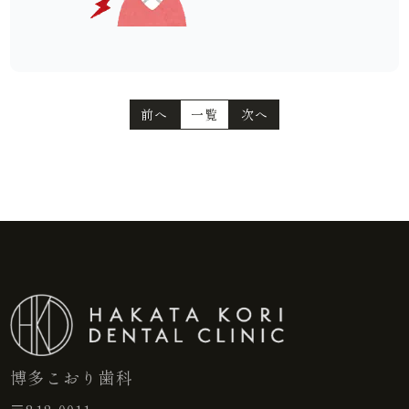
前へ
一覧
次へ
博多こおり歯科