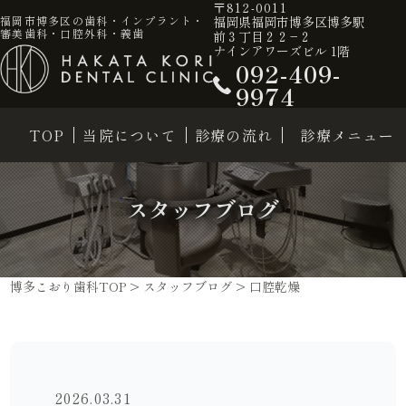
〒812-0011
福岡県福岡市博多区博多駅
福岡市博多区の歯科・インプラント・
審美歯科・口腔外科・義歯
前３丁目２２−２
ナインアワーズビル 1階
092-409-
9974
TOP
当院について
診療の流れ
診療メニュー
スタッフブログ
博多こおり歯科TOP
>
スタッフブログ
>
口腔乾燥
2026.03.31