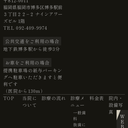
〒812-0011
福岡県福岡市博多区博多駅前
３丁目２２−２ ナインアワー
ズビル 1階
TEL
092-409-9974
公共交通をご利用の場合
地下鉄博多駅から徒歩3分
お車をご利用の場合
提携駐車場の紙与パーキン
グへ駐車いただきますと便
利です
（医院から130m）
TOP
当院に
診療の流れ
診療メ
料金表
院内・
ついて
ニュー
設備写
真
一般歯
WEB予約
科
抜歯に