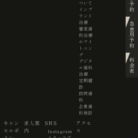
ついて
インプ
ラント
治療
急患用予約
審美歯
科治療
ホワイ
トニン
グ
料金表
デジタ
ル歯科
治療
定期健
診
訪問歯
科
企業歯
科検診
キャン
求人案
SNS
アクセ
セルポ
内
ス
Instagram
リシー
スタッフブ