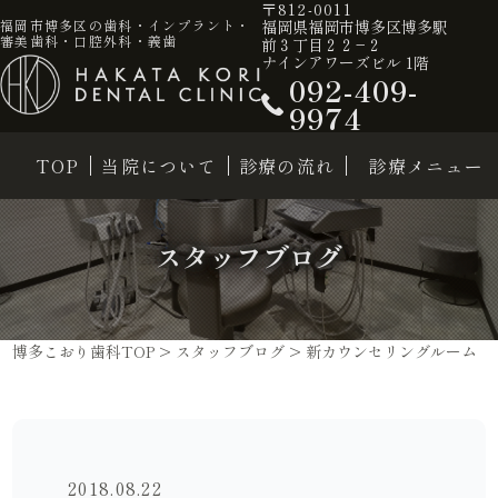
〒812-0011
福岡県福岡市博多区博多駅
福岡市博多区の歯科・インプラント・
審美歯科・口腔外科・義歯
前３丁目２２−２
ナインアワーズビル 1階
092-409-
9974
TOP
当院について
診療の流れ
診療メニュー
スタッフブログ
博多こおり歯科TOP
>
スタッフブログ
>
新カウンセリングルーム
2018.08.22