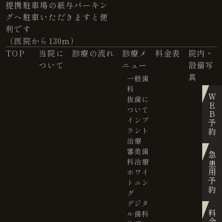
提携駐車場の紙与パーキン
グへ駐車いただきますと便
利です
（医院から130m）
TOP
当院に
診療の流れ
診療メ
料金表
院内・
ついて
ニュー
設備写
真
一般歯
科
WEB予約
抜歯に
ついて
インプ
ラント
治療
審美歯
急患用予約
科治療
ホワイ
トニン
グ
デジタ
ル歯科
料金表